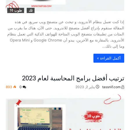
تك
طوب 10
إذا كنت تعمل بنظام الأندرويد، و تبحث عن متصفح ويب سريع. في هذه
المقالة سنقوم بإدراج أفضل متصفح للاندرويد. حتى الآن، هناك ما يقرب من
المئات من تطبيقات متصفح الويب المتاحة للهواتف الذكية التي تعمل بنظام
الأندرويد. بالمقارنة مع الآخرين، يبدو أن Google Chrome و Opera Mini
وما إلى ذلك…
‫أكمل القراءة »‬
ترتيب أفضل برامج المحاسبة لعام 2023
tassnif.com
يناير 2, 2023
0
893