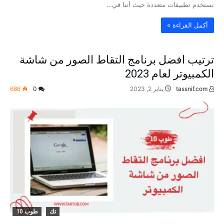
نستخدم تطبيقات متعددة حيث أننا في…
‫أكمل القراءة »‬
ترتيب افضل برنامج التقاط الصور من شاشة
الكمبيوتر لعام 2023
tassnif.com
يناير 2, 2023
0
686
تك
طوب 10