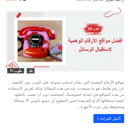
تك
طوب 10
مواقع الأرقام الوهمية التي تقدّم خدماتٍ متنوعة على الويب دون الكشف
عن رقم هاتفك هو ما سنتحدث عنه في هذه المقالة! وذلك لغرض الاستفادة
من هذه المواقع في حماية خصوصيتك الشخصية دون أن نقصد، بالطبع،
كيفية استغلالها كأداةٍ للقرصنة! فمن المعلوم أن جميع عناوين IP مسجّلةٌ
ومحفوظة ولن تتردد الأجهزة…
‫أكمل القراءة »‬