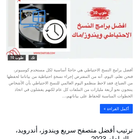
تك
طوب 10
أفضل برامج النسخ الاحتياطي هي حاجةٌ أساسية لكل مستخدم كومبيوتر،
فنحن نعلم، اليوم، أنه من المفترض إجراء نسخةٍ احتياطية من بياناتنا لحفظها
من الضياع، فقد لاحظ منظمو اليوم العالمي للنسخ الاحتياطي بأن الأشخاص
ينتجون نحو أربعة مليارات من الملفات كل عام لكنهم يفشلون في اتخاذ
الخطوات المناسبة للحفاظ على بياناتهم،…
‫أكمل القراءة »‬
ترتيب أفضل متصفح سريع ويندوز، أندرويد،
ماك لعام 2023