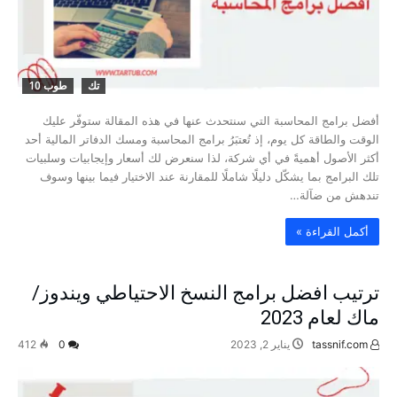
تك
طوب 10
أفضل برامج المحاسبة التي سنتحدث عنها في هذه المقالة ستوفّر عليك
الوقت والطاقة كل يوم، إذ تُعتبَرُ برامج المحاسبة ومسك الدفاتر المالية أحد
أكثر الأصول أهميةً في أي شركة، لذا سنعرض لك أسعار وإيجابيات وسلبيات
تلك البرامج بما يشكّل دليلًا شاملًا للمقارنة عند الاختيار فيما بينها وسوف
تندهش من ضآلة…
‫أكمل القراءة »‬
ترتيب افضل برامج النسخ الاحتياطي ویندوز/
ماك لعام 2023
tassnif.com
يناير 2, 2023
0
412