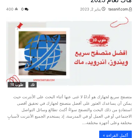
tassnif.com
يناير 2, 2023
0
400
تك
طوب 10
متصفح سريع لجهازك هو أداةٌ لا غنى عنها أثناء البحث على الأنترنت حيث
يمكن أن يساعدك العثور على أفضل متصفح لجهازك في تحقيق أقصى
استفادةٍ من ذلك البحث والتصفح سواءٌ أكنتَ تطالع وسائل التواصل
الاجتماعي أو في العمل أو في المدرسة، إذ يستخدم الجميع الأنترنت لأسبابٍ
مختلفة وعلى أجهزة مختلفة،…
‫أكمل القراءة »‬