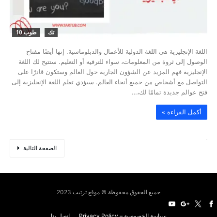
تك
طوب 10
اللغة الإنجليزية هي اللغة الدولية للأعمال والدبلوماسية. إنها أيضًا مفتاح
الوصول إلى ثروة من المعلومات، سواء للترفيه أو التعليم. ستتيح لك اللغة
الإنجليزية فهم المزيد عن الشؤون الجارية حول العالم وستكون قادرًا على
التواصل مع أشخاص من جميع أنحاء العالم. سيؤدي تعلم اللغة الإنجليزية إلى
فتح عوالم جديدة تمامًا لك،…
‫أكمل القراءة »‬
‫الصفحة التالية‬
جميع الحقوق محفوظة © موقع ترتيب 2023
سياسة الخصوصية – Privacy Policy
اتصل بنا