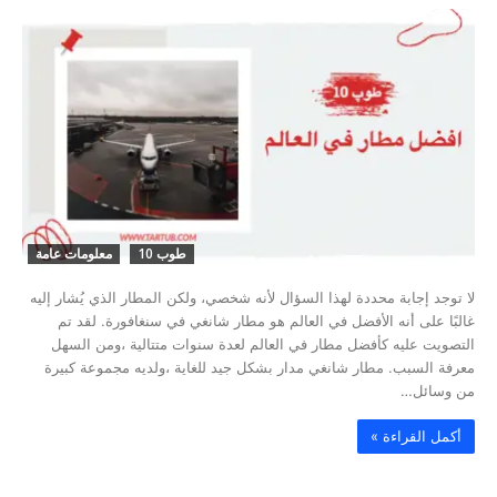
طوب 10
معلومات عامة
لا توجد إجابة محددة لهذا السؤال لأنه شخصي، ولكن المطار الذي يُشار إليه
غالبًا على أنه الأفضل في العالم هو مطار شانغي في سنغافورة. لقد تم
التصويت عليه كأفضل مطار في العالم لعدة سنوات متتالية ،ومن السهل
معرفة السبب. مطار شانغي مدار بشكل جيد للغاية ،ولديه مجموعة كبيرة
من وسائل…
‫أكمل القراءة »‬