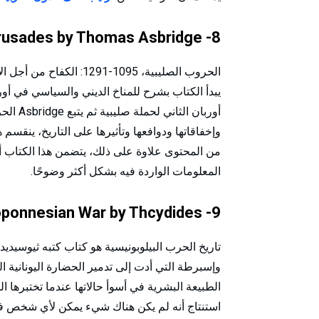
8- The Crusades by Thomas Asbridge
الحروب الصليبية، 1095-1
يبدأ الكتاب بشرح للمناخ الديني والسياسي في أور
أوربان ا
وإخفاقاتها ودوافعها وتأثيرها على التاريخ، ينقس
من المحتوى علاوة على ذلك، يتضمن هذا الكتاب أي
المعلومات الواردة فيه بشكل أكثر وضوحًا.
9- The History of the Peloponnesian War by Thcydides
تاريخ الحرب البيلوبونيسية هو كتاب كتبه ثيوسيد
وإسبرطة التي أدت إلى تدمير الحضارة اليونانية 
الطبيعة البشرية في أسوأ حالاتها عندما تختبرها ا
استنتاج أنه لم يكن هناك شيء يمكن لأي شخص فعل