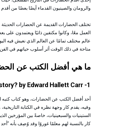
والرومان والصينيون القدماء أيضًا بعضًا من أقدم
تختلف الحضارات القديمة عن الحضارات الحديثة 
العمل معًا، وكانوا مكتفين ذاتيًا ويعتمدون على ب
عالم مختلف تمامًا عن العالم الذي نعيش فيه اليوم
متاحة في ذلك الوقت أثر أسلوب حياتهم في الفن و
ما هي أفضل الكتب عن الحض
1- What Is History? by Edward Hallett Carr
وفيه، يقدم كار وجهة نظره في الكتابة التاريخية، و
الستينيات والسبعينيات، خاصةً بين المؤرخين الذي
كار بالنسبة لهم معلمًا غوروًا وقد وُصِف بأنه “أحد 