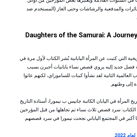
 في السنوات القادمة ويعتبرها بعض المؤرخين من أوائل
طائرات والمدفعية والرشاشات وحتى الغاز (المستخدم ضد
7- Daughters of the Samurai: A Journ
خية التي كتبت عن المرأة اليابانية نُشر الكتاب لأول مرة في
ة أخرى في عام 2001 مع إضافة فصل جديد إليه يروي قصص نساء يابانيات أجبرن بسبب
عالمية الثانية لقد نشأوا كبنات للساموراي، لكنهم عانوا
ة إلى وطنهم.
المرأة في اليابان الكاتبة جانيس ب نيمورا، أستاذة التاريخ
ا الكتاب: سرد قصص ثلاث نساء تم تجاهلها من قبل المؤرخين
 أكبر في المجتمع الياباني نجحت نيمورا في سرد قصصهم.
م 2022
.