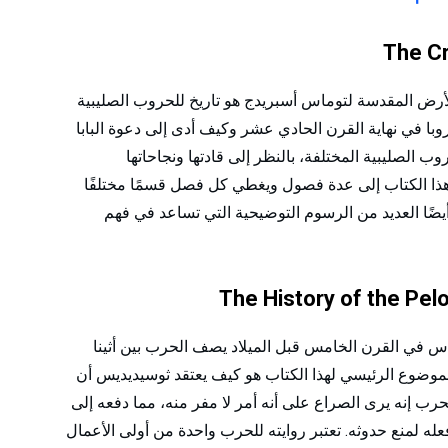
129: الكفاح من أجل الأرض المقدسة لتوماس أسبريدج هو تاريخ للحروب الصليبية
وبا في نهاية القرن الحادي عشر وكيف أدى إلى دعوة البابا
لثاني لحملة صليبية ثم يتبع Asbridge الحروب الصليبية المختلفة، بالنظر إلى قادتها ونجاحاتها
م هذا الكتاب إلى عدة فصول ويغطي كل فصل قسمًا مختلفًا
ضًا العديد من الرسوم التوضيحية التي تساعد في فهم
يدس في القرن الخامس قبل الميلاد يصف الحرب بين أثينا
الموضوع الرئيسي لهذا الكتاب هو كيف يعتقد ثوسيديديس أن
لحرب إنه يرى الصراع على أنه أمر لا مفر منه، مما دفعه إلى
ه لمنع حدوثه. تعتبر روايته للحرب واحدة من أولى الأعمال