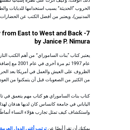
ذلك الوقت، وكيف أثرت على نظرة إسبانيا لنفسها
الحروب “الحديثة” بسبب استخدامها للدبابات وال
المدنيين)، ويعتبر من أفضل الكتب عن الحضارات.
ey from East to West and Back
by Janice P. Nimura
يعتبر كتاب “بنات الساموراي” من أهم الكتب التاري
عام 1997 ثم مر
الظروف على العيش والعمل في أمريكا بعد الحرب ال
من الكثير من الصعوبات قبل أن يتمكنوا من العود
كتاب بنات الساموراي هو كتاب مهم يتعمق في تاريخ 
الياباني في جامعة كانساس كان لديها هدفان لهذ
واستكشاف كيف تمثل تجارب هؤلاء النساء أنماطًا
يمكنك أن تقرأ أيضًا عن
ترتيب أغنى الدول العربية لعا