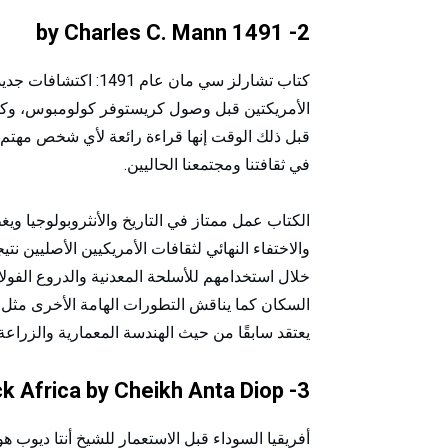
2- 1491 by Charles C. Mann
كتاب تشارلز سي مان عا
الأمريكتين قبل وصول كريستوفر كولومبوس، وكيف
قبل ذلك الوقت إنها قراءة رائعة لأي شخص مهتم بالت
في ثقافتنا ومجتمعنا الحاليين.
الكتاب عمل ممتاز في التاريخ والأنثروبولوجيا وي
والاختفاء النهائي لثقافات الأمريكيين الأصليين 
خلال استخدامهم للأسلحة المعدنية والدروع الفولا
السكان كما يناقش التطورات الهامة الأخرى مثل كي
يعتقد سابقًا من حيث الهندسة المعمارية والزراعة
3- Precolonial Black Africa by Cheikh Anta Diop
أفريقيا السوداء قبل الاستعمار للشيخ أنتا ديوب 