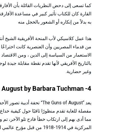
كما تسعى إلى دحض النظريات القائلة بأن الأفارقة
القارة كان للكتاب تأثير كبير في مساعدة الأفار
به بدلاً من إنكاره أو الشعور بالخجل منه
هذا عمل كلاسيكي لأب المنحة الأفريقية الشيخ أن
من قدماء المصريين وأن العنصرية كانت اختراعًا أ
الاستعمار من السياسة إلى الدين ، ومن الاقتصاد
بالتاريخ الأفريقي لأنها تقدم نقطة مقابلة جيدة لوج
وغير حضارية.
4- The Guns of August by Barbara Tuchman
يعد “The Guns of August” تحفة
مفصلة للغاية تقدم منظورًا ثاقبًا حول كيفية خداع
مما أدى بهم إلى ارتكاب خطأ فادح تلو الآخر، تم
المركزية في 1914-1918 من ق