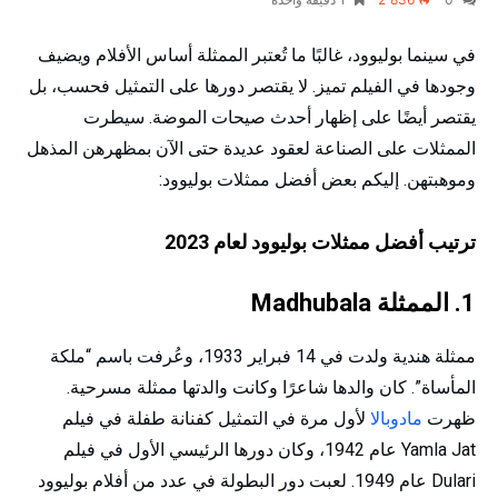
في سينما بوليوود، غالبًا ما تُعتبر الممثلة أساس الأفلام ويضيف
وجودها في الفيلم تميز. لا يقتصر دورها على التمثيل فحسب، بل
يقتصر أيضًا على إظهار أحدث صيحات الموضة. سيطرت
الممثلات على الصناعة لعقود عديدة حتى الآن بمظهرهن المذهل
وموهبتهن. إليكم بعض أفضل ممثلات بوليوود:
ترتيب أفضل ممثلات بوليوود لعام 2023
1. الممثلة Madhubala
ممثلة هندية ولدت في 14 فبراير 1933، وعُرفت باسم “ملكة
المأساة”. كان والدها شاعرًا وكانت والدتها ممثلة مسرحية.
ظهرت
مادوبالا
لأول مرة في التمثيل كفنانة طفلة في فيلم
Yamla Jat عام 1942، وكان دورها الرئيسي الأول في فيلم
Dulari عام 1949. لعبت دور البطولة في عدد من أفلام بوليوود