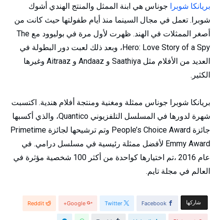
بريانكا شوبرا
جوناس هي ابنة الممثل والمنتج الهندي أشوك
شوبرا. تعمل في مجال السينما منذ أيام طفولتها حيث كانت من
أصغر الممثلات في الهند. ظهرت لأول مرة في بوليوود مع The
Hero: Love Story of a Spy، وبعد ذلك لعبت دور البطولة في
العديد من الأفلام مثل Saathiya و Andaaz و Aitraaz وغيرها
الكثير.
بريانكا شوبرا جوناس ممثلة ومغنية ومنتجة أفلام هندية. اكتسبت
شهرة لدورها في المسلسل التلفزيوني Quantico، والذي أكسبها
جائزة People’s Choice Award وتم ترشيحها لجائزة Primetime
Emmy Award لأفضل ممثلة رئيسية في مسلسل درامي. في
عام 2016 ،تم اختيارها كواحدة من أكثر 100 شخصية مؤثرة في
العالم في مجلة تايم.
‫‫ شاركها‬
Reddit
Google+
Twitter
Facebook