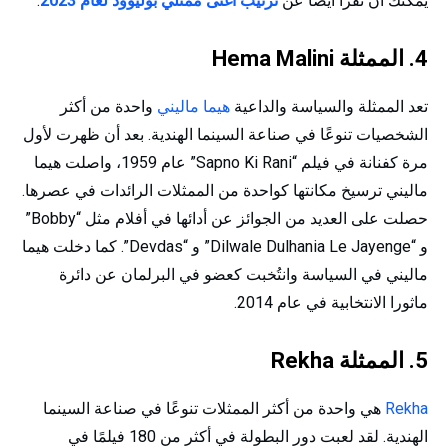
يمكنك أن تقرأ أيضًا عن
ترتيب أغنى ممثلي بوليوود لعام 2023
.
4. الممثلة Hema Malini
تعد الممثلة والسياسة والداعية
هيما ماليني
واحدة من أكثر
الشخصيات تنوعًا في صناعة السينما الهندية. بعد أن ظهرت لأول
مرة كفنانة في فيلم “Sapno Ki Rani” عام 1959، واصلت هيما
ماليني ترسيخ مكانتها كواحدة من الممثلات الرائدات في عصرها.
حصلت على العديد من الجوائز عن أدائها في أفلام مثل “Bobby”
و “Dilwale Dulhania Le Jayenge” و “Devdas”. كما دخلت هيما
ماليني في السياسة وانتُخبت كعضو في البرلمان عن دائرة
ماثورا الانتخابية في عام 2014.
5. الممثلة Rekha
Rekha
هي واحدة من أكثر الممثلات تنوعًا في صناعة السينما
الهندية. لقد لعبت دور البطولة في أكثر من 180 فيلمًا في