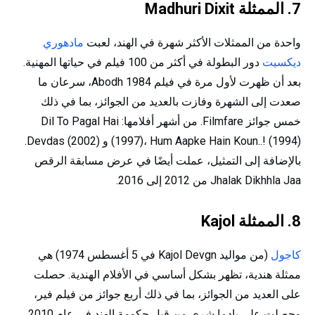
7. الممثلة Madhuri Dixit
واحدة من الممثلات الأكثر شهرة في الهند، لعبت
مادهوري
ديكسيت
دور البطولة في أكثر من 100 فيلم في حياتها المهنية.
بعد أن ظهرت لأول مرة في فيلم 1984 Abodh، سرعان ما
صعدت إلى الشهرة وفازت بالعديد من الجوائز، بما في ذلك
خمس جوائز Filmfare. من أشهر أفلامها: Dil To Pagal Hai
(1997)، Hum Aapke Hain Koun..! (1994) و Devdas (2002).
بالإضافة إلى التمثيل، عملت أيضًا في عرض مسابقة الرقص
Jhalak Dikhhla Jaa من 2012 إلى 2016.
8. الممثلة Kajol
كاجول
(من مواليد Kajol Devgn في 5 أغسطس 1974) هي
ممثلة هندية، تظهر بشكل أساسي في الأفلام الهندية. حصلت
على العديد من الجوائز، بما في ذلك أربع جوائز من فيلم فير،
وحصلت على بادما شري من قبل حكومة الهند في عام 2010.