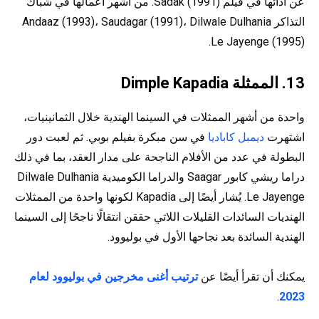
عن أدائها في فيلم Sadak (1991). من أشهر أعمالها في شباك
التذاكر Andaaz (1993)، Saudagar (1991)، Dilwale Dulhania
Le Jayenge (1995).
13. الممثلة Dimple Kapadia
واحدة من أشهر الممثلات في السينما الهندية خلال الثمانينيات،
اشتهرت
ديمبل كاباديا
في سن مبكرة بفيلم بوبي. ثم لعبت دور
البطولة في عدد من الأفلام الناجحة على مدار العقد، بما في ذلك
دراما ريشي كابور Saagar والدراما الكوميدية Dilwale Dulhania
Le Jayenge. يُشار أيضًا إلى Kapadia لكونها واحدة من الممثلات
الهنديات السائدات القليلات اللاتي حققن انتقالًا ناجحًا إلى السينما
الهندية السائدة بعد نجاحها الأول في بوليوود.
يمكنك أن تقرأ أيضًا عن
ترتيب أغنى مخرجين في بوليوود لعام
.
2023