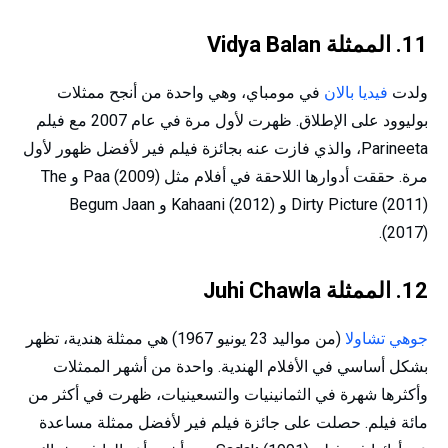
11. الممثلة Vidya Balan
ولدت
فيديا بالان
في مومباي، وهي واحدة من أنجح ممثلات
بوليوود على الإطلاق. ظهرت لأول مرة في عام 2007 مع فيلم
Parineeta، والذي فازت عنه بجائزة فيلم فير لأفضل ظهور لأول
مرة. حققت أدوارها اللاحقة في أفلام مثل Paa (2009) و The
Dirty Picture (2011) و Kahaani (2012) و Begum Jaan
(2017).
12. الممثلة Juhi Chawla
جوهي تشاولا
(من مواليد 23 يونيو 1967) هي ممثلة هندية، تظهر
بشكل أساسي في الأفلام الهندية. واحدة من أشهر الممثلات
وأكثرها شهرة في الثمانينيات والتسعينيات، ظهرت في أكثر من
مائة فيلم. حصلت على جائزة فيلم فير لأفضل ممثلة مساعدة