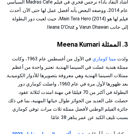
أشاد النقاد بأداء نرجس فخري في فيلم Madras Cafe السياسي
عام 2014، ووصفه البعض بأنه أفضل عمل لها حتى الآن. أحدث
فيلم لها هو Main Tera Hero (2014)، حيث لعبت دور البطولة
إلى جانب Varun Dhawan و Ileana D’Cruz.
3. الممثلة Meena Kumari
ولدت
مينا كوماري
في الأول من أغسطس عام 1963، وكانت
ممثلة هندية عملت في السينما الهندية. تعتبر واحدة من أعظم
ممثلات السينما الهندية وهي معروفة بتصويرها للأدوار الكوميدية.
بعد ظهورها لأول مرة في عام 1960، واصلت كوماري دور
البطولة في أكثر من 70 فيلمًا في مهنة امتدت لثلاثة عقود.
حصلت على العديد من الجوائز طوال حياتها المهنية، بما في ذلك
جائزة الفيلم الوطني لأفضل ممثلة ثلاث مرات. توفي كوماري
بسبب تليف الكبد عن عمر يناهز 38 عامًا.