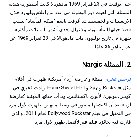
حتى توفيت في 23 فبراير 1969 مادهوبالا كانت أسطورية هندية
الممثلة التي لعبت دور البطولة في عدد من أفلام بوليوود خلال
الأربعينيات والخمسينيات. عُرفت باسم “ملكة المأساة” بسبب
قصة حياتها المأساوية، ولا تزال إحدى أشهر الممثلات وأكثرها
شهرة في تاريخ بوليوود. مات مادهوبالا في 23 فبراير 1969 عن
عمر يناهز 36 عامًا.
2. الممثلة Nargis
نرجس فخري
ممثلة وعارضة أزياء أمريكية ظهرت في أفلام
مثل Rockstar و Spy و Home Sweet Hell. ولدت فخري في
كوينز ،نيويورك لأبوين باكستانيين، وبدأت حياتها المهنية كعارضة
أزياء بعد أن اكتشفها مصور في وسط مانهاتن. ظهرت لأول مرة
في التمثيل في فيلم Bollywood Rockstar لعام 2011، والذي
فازت فيه بجائزة فيلم فير لأفضل ظهور لأول مرة.